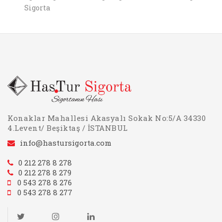
Konaklar Mahallesi Akasyalı Sokak No:5/A 34330
4.Levent/ Beşiktaş / İSTANBUL
info@hastursigorta.com
0 212 278 8 278
0 212 278 8 279
0 543 278 8 276
0 543 278 8 277