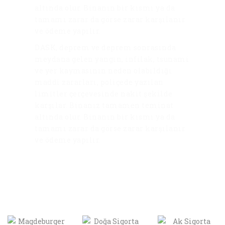
altında olur. Binanın bir kısmı ya da
tamamı zarar da görse zarar karşılanır
ve ödeme yapılır.
DASK, deprem ve deprem sonrasında
meydana gelen yangın, infilak, tsunami
ve yer kaymasının neden olabildiği
maddi zararları, poliçede yazılan
limitler çerçevesinde nakit şekilde
karşılar. Binanız tamamen teminat
altında olur. Binanın bir kısmı ya da
tamamı zarar da görse zarar karşılanır
ve ödeme yapılır.