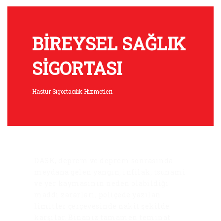
BİREYSEL SAĞLIK
SİGORTASI
Hastur Sigortacılık Hizmetleri
DASK, deprem ve deprem sonrasında
meydana gelen yangın, infilak, tsunami
ve yer kaymasının neden olabildiği
maddi zararları, poliçede yazılan
limitler çerçevesinde nakit şekilde
karşılar. Binanız tamamen teminat